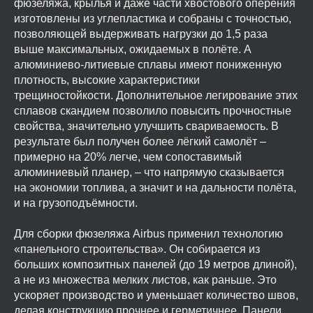
фюзеляжа, крылья и даже части хвостового оперения
изготовлены из углепластика и собраны с точностью,
позволяющей выдерживать нагрузки до 1,5 раза
выше максимальных, ожидаемых в полёте. А
алюминиево-литиевые сплавы имеют пониженную
плотность, высокие характеристики
трещиностойкости. Дополнительное легирование этих
сплавов скандием позволило повысить прочностные
свойства, значительно улучшить свариваемость. В
результате был получен более лёгкий самолёт –
примерно на 20% легче, чем сопоставимый
алюминиевый планер, – что напрямую сказывается
на экономии топлива, а значит и на дальности полёта,
и на грузоподъёмности.
Для сборки фюзеляжа Airbus применил технологию
«панельного строительства». Он собирается из
больших композитных панелей (до 19 метров длиной),
а не из множества мелких листов, как раньше. Это
ускоряет производство и уменьшает количество швов,
делая конструкцию прочнее и герметичнее. Панели