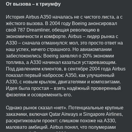
От вызова – к триумфу
История Airbus A350 началась не с чистого листа, а с
жёсткого вызова. В 2004 году Boeing анонсировал
свой 787 Dreamliner, обещая революцию в
экономичности и комфорте. Airbus – лидер рынка с
A330 – сначала отмахнулся: мол, это просто ответ на
наш успех, ничего страшного. Но авиакомпании
забеспокоились: Boeing заявлял о 20% экономии
топлива, а A330 начинал казаться устаревающим.
Под давлением клиентов, в сентябре 2004 года Airbus
показал первый набросок: A350, как улучшенный
A330, с новым крылом, двигателями и композитами.
Идея была простая – взять надёжный проверенный
фюзеляж и осовременить его.
Однако рынок сказал «нет». Потенциальные крупные
заказчики, включая Qatar Airways и Singapore Airlines,
раскритиковали проект: слишком похоже на A330,
маловато амбиций. Airbus понял, что полумерами