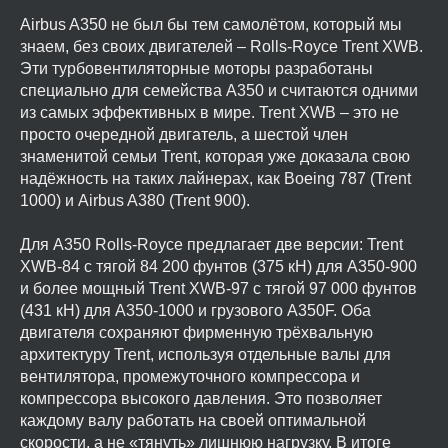
Airbus A350 не был бы тем самолётом, который мы
знаем, без своих двигателей – Rolls-Royce Trent XWB.
Эти турбовентиляторные моторы разработаны
специально для семейства A350 и считаются одними
из самых эффективных в мире. Trent XWB – это не
просто очередной двигатель, а шестой член
знаменитой семьи Trent, которая уже доказала свою
надёжность на таких лайнерах, как Boeing 787 (Trent
1000) и Airbus A380 (Trent 900).
Для A350 Rolls-Royce предлагает две версии: Trent
XWB-84 с тягой 84 200 фунтов (375 кН) для A350-900
и более мощный Trent XWB-97 с тягой 97 000 фунтов
(431 кН) для A350-1000 и грузового A350F. Оба
двигателя сохраняют фирменную трёхвальную
архитектуру Trent, используя отдельные валы для
вентилятора, промежуточного компрессора и
компрессора высокого давления. Это позволяет
каждому валу работать на своей оптимальной
скорости, а не «тянуть» лишнюю нагрузку. В итоге