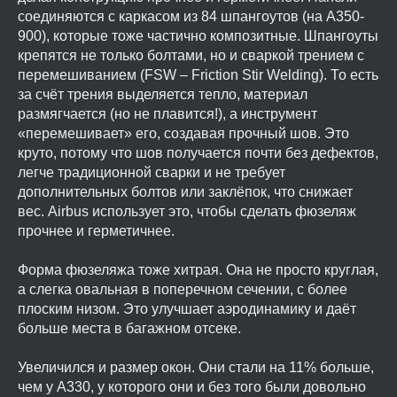
соединяются с каркасом из 84 шпангоутов (на A350-
900), которые тоже частично композитные. Шпангоуты
крепятся не только болтами, но и сваркой трением с
перемешиванием (FSW – Friction Stir Welding). То есть
за счёт трения выделяется тепло, материал
размягчается (но не плавится!), а инструмент
«перемешивает» его, создавая прочный шов. Это
круто, потому что шов получается почти без дефектов,
легче традиционной сварки и не требует
дополнительных болтов или заклёпок, что снижает
вес. Airbus использует это, чтобы сделать фюзеляж
прочнее и герметичнее.
Форма фюзеляжа тоже хитрая. Она не просто круглая,
а слегка овальная в поперечном сечении, с более
плоским низом. Это улучшает аэродинамику и даёт
больше места в багажном отсеке.
Увеличился и размер окон. Они стали на 11% больше,
чем у A330, у которого они и без того были довольно