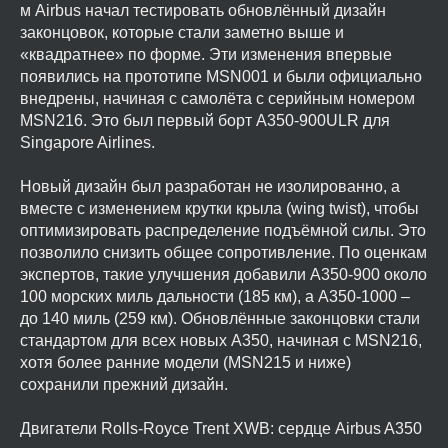
м Airbus начал тестировать обновлённый дизайн
законцовок, которые стали заметно выше и
«квадратнее» по форме. Эти изменения впервые
появились на прототипе MSN001 и были официально
внедрены, начиная с самолёта с серийным номером
MSN216. Это был первый борт A350-900ULR для
Singapore Airlines.
Новый дизайн был разработан не изолированно, а
вместе с изменением крутки крыла (wing twist), чтобы
оптимизировать распределение подъёмной силы. Это
позволило снизить общее сопротивление. По оценкам
экспертов, такие улучшения добавили A350-900 около
100 морских миль дальности (185 км), а A350-1000 –
до 140 миль (259 км). Обновлённые законцовки стали
стандартом для всех новых A350, начиная с MSN216,
хотя более ранние модели (MSN215 и ниже)
сохранили прежний дизайн.
Двигатели Rolls-Royce Trent XWB: сердце Airbus A350