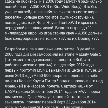
здесь не обойтись, и в 2006 году запустил радикально
новый план – A350 XWB (eXtra Wide Body). Это был
уже не апгрейд, а разработка с чистого листа: шире
фюзеляж, больше композитов (52% конструкции),
новые двигатели Rolls-Royce Trent XWB и крылья с
передовой аэродинамикой. Бюджет вырос до 11
миллиардов евро, но игра стоила свеч – A350 должен
был конкурировать не только 787, но и с Boeing 777.
Разработка шла в напряжённом ритме. В декабре
2008 года дизайн заморозили на этапе Maturity Gate 5
(тот момент, когда инженеры говорят: «Всё, это
работает, можно строить»), а в декабре 2012 года
первый прототип MSN1 выкатили из цеха в Тулузе. 14
июня 2013 года A350-900 впервые поднялся в небо –
пилоты Карлос Крус и Питер Чандлер провели его над
Францией в 4-часовом полёте. Сертификация от
EASA пришла 30 сентября 2014 года, от FAA – через
два месяца. Qatar Airways, ставший стартовым
заказчиком, получил первый борт 22 декабря 2014
года, а 15 января 2015 года A350 полетел с