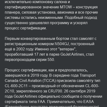
исключительно компоновку салона и
сертифицированное значение MTOW – конструкция
планера, силовая установка, авионика и все прочие
системы остались неизменными. Подобный подход
существенно удешевлял программу и ускорял
процесс сертификации.
Первым конвертированным бортом стал самолёт с
регистрационным номером N504GJ, построенный
ещё в 2002 году. Именно этот "ветеран",
проработавший 17 лет в парке GoJet Airlines, стал
первопроходцем серии 550.
Процесс сертификации, как и предполагалось,
завершился в 2019 году. В середине года Transport
Canada Civil Aviation (TCCA) присвоила самолёту тип
CL-600-2C11 – производный от обозначения CL-600-
2C10, закреплённого за CRJ700. 26 сентября 2019
года GoJet Airlines официально сообщила о получении
сертификата типа FAA. Примечательно, что EASA
(Европейское агентство авиационной безопасности)