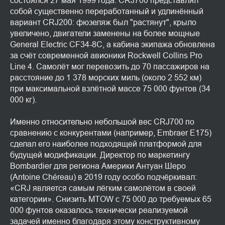
состоялся 27 мая 1999 года. CRJ700 представлял
собой существенно переработанный и удлинённый
вариант CRJ200: фюзеляж был "растянут", крыло
увеличено, двигатели заменены на более мощные
General Electric CF34-8C, а кабина экипажа обновлена
за счёт современной авионики Rockwell Collins Pro
Line 4. Самолёт мог перевозить до 70 пассажиров на
расстояние до 1 378 морских миль (около 2 552 км)
при максимальной взлётной массе 75 000 фунтов (34
000 кг).
Именно относительно небольшой вес CRJ700 по
сравнению с конкурентами (например, Embraer E175)
сделал его наиболее подходящей платформой для
будущей модификации. Директор по маркетингу
Bombardier для региона Америки Антуан Шеро
(Antoine Chéreau) в 2019 году особо подчёркивал:
«CRJ является самым лёгким самолётом в своей
категории». Снизить MTOW с 75 000 до требуемых 65
000 фунтов оказалось технически реализуемой
задачей именно благодаря этому конструктивному