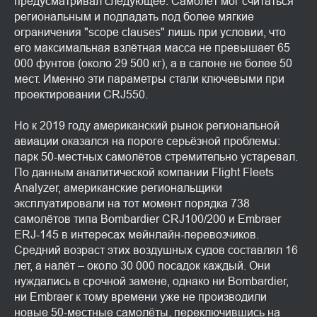
предусматривал следующее: Самолёт мог считаться
региональным и подпадать под более мягкие
ограничения "scope clauses" лишь при условии, что
его максимальная взлётная масса не превышает 65
000 фунтов (около 29 500 кг), а в салоне не более 50
мест. Именно эти параметры стали ключевыми при
проектировании CRJ550.
Но к 2019 году американский рынок региональной
авиации оказался на пороге серьёзной проблемы:
парк 50-местных самолётов стремительно устаревал.
По данным аналитической компании Flight Fleets
Analyzer, американские региональщики
эксплуатировали на тот момент порядка 738
самолётов типа Bombardier CRJ100/200 и Embraer
ERJ-145 в интересах мейнлайн-перевозчиков.
Средний возраст этих воздушных судов составлял 16
лет, а налёт – около 30 000 посадок каждый. Они
нуждались в срочной замене, однако ни Bombardier,
ни Embraer к тому времени уже не производили
новые 50-местные самолёты, переключившись на