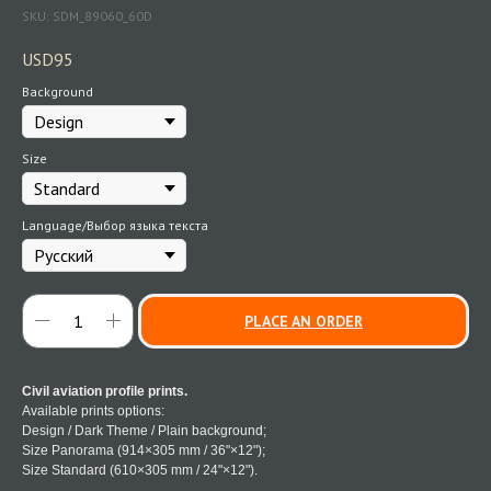
SKU:
SDM_89060_60D
USD
95
Background
Size
Language/Выбор языка текста
PLACE AN ORDER
Civil aviation profile prints.
Available prints options:
Design / Dark Theme / Plain background;
Size Panorama (914×305 mm / 36"×12");
Size Standard (610×305 mm / 24"×12").