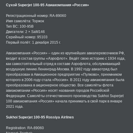
Сухой Superjet 100-95 Авиакомпания «Россия»
Регистрационный номер: RA-89060
Имя самолёта: Торжок
Тип ВС: 100-95B
Двигатели: 2 × SaM146
Серийный номер: 95103
Первый полёт: 1 декабря 2015 г.
Авиакомпания «Россия» – один из крупнейших авиаперевозчиков РФ,
входит в состав группы «Аэрофлот». Ведёт свою историю с 1934 года,
как самостоятельный отряд в составе Аэрофлота, обслуживающий
воздушную линию Ленинград-Москва. В 1992 году авиаотряд был
преобразован в Авиационное предприятие «Пулково», преемником
которого в 2006 году стала «Россия». В 2011 году авиакомпания была
преобразована в акционерное общество. Все самолёты флота
авиакомпании «Россия» носят названия городов Российской
Федерации. Самолёты отечественного производства Sukhoi Superjet
100 авиакомпания «Россия» начала принимать в свой парк в январе
2021 года.
Sukhoi Superjet 100-95 Rossiya Airlines
Registration: RA-89060